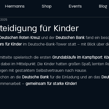
Hermanns
Shop
Events
Blog
. 2025
teidigung für Kinder
Deutschen
Roten Kreuz
 und der 
Deutschen Bank
 fand ein bes
rs für Kinder 
im Deutsche-Bank-Tower statt – mit Blick über die
mittelte spielerisch die ersten 
Grundabläufe im Kampfsport
: 
Kö
dabei im Mittelpunkt .Die Kinder hatten großen Spaß, lernten R
ngen mit gestärktem Selbstvertrauen nach Hause.
schön an die 
Deutsche Bank
 für die Einladung und an das 
Deu
sammenarbeit – 
gemeinsam für starke Kinder!