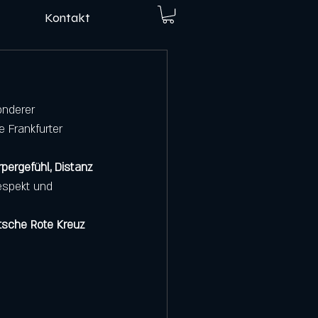
Kontakt
onderer 
 Frankfurter 
rpergefühl, Distanz 
espekt und 
tsche
Rote Kreuz