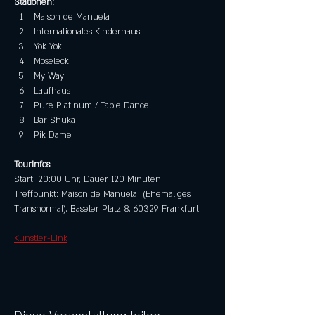
Stationen:
Maison de Manuela 
Internationales Kinderhaus
Yok Yok
Moseleck
My Way
Laufhaus
Pure Platinum / Table Dance
Bar Shuka
Pik Dame
Tourinfos
:
Start: 20:00 Uhr, Dauer 120 Minuten
Treffpunkt: Maison de Manuela  (Ehemaliges 
Transnormal), Baseler Platz 8, 60329 Frankfurt
Künstler-Link