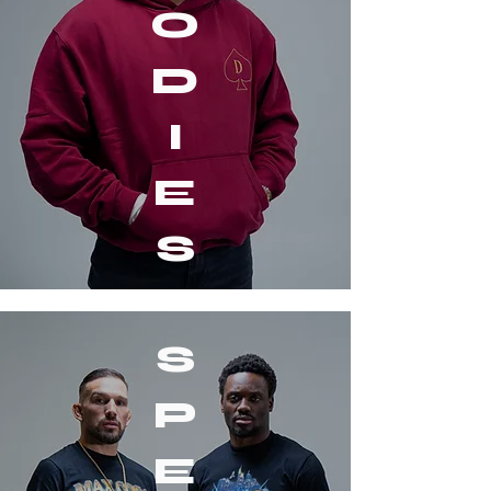
O
D
I
E
S
S
P
E