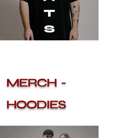
T
S
MERCH -
HOODIES