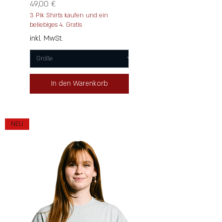
Preis
49,00 €
3 Pik Shirts kaufen und ein
beliebiges 4. Gratis
inkl. MwSt.
In den Warenkorb
NEU