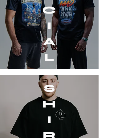
C
I
A
L
S
H
I
R