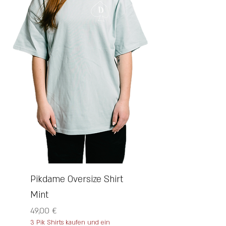
Pikdame Oversize Shirt
Mint
Preis
49,00 €
3 Pik Shirts kaufen und ein