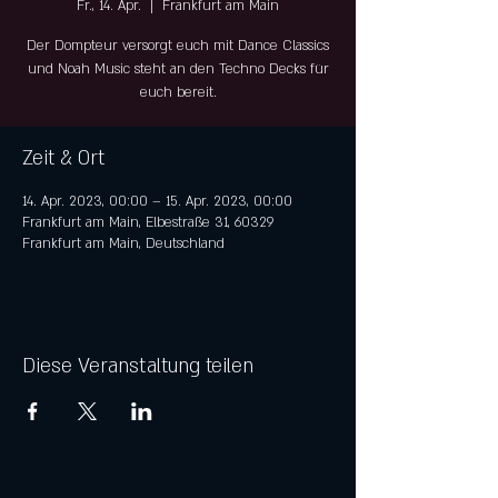
Fr., 14. Apr.
  |  
Frankfurt am Main
Der Dompteur versorgt euch mit Dance Classics
und Noah Music steht an den Techno Decks für
euch bereit.
Zeit & Ort
14. Apr. 2023, 00:00 – 15. Apr. 2023, 00:00
Frankfurt am Main, Elbestraße 31, 60329
Frankfurt am Main, Deutschland
Diese Veranstaltung teilen