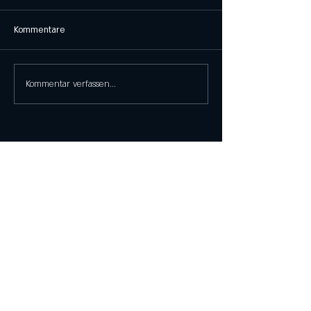
Kommentare
Kommentar verfassen...
Elbestraße 31, 60329 Frankfurt am Main