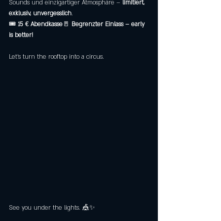
Sounds und einzigartiger Atmosphäre – 
limitiert, 
exklusiv, unvergesslich
.
🎟️ 
15 € Abendkasse
🚪 
Begrenzter Einlass – early 
is better!
Let’s turn the rooftop into a circus. 
See you under the lights. 🎪✨