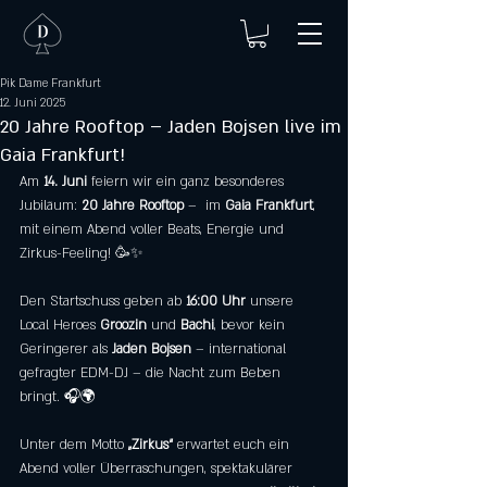
Pik Dame Frankfurt
12. Juni 2025
20 Jahre Rooftop – Jaden Bojsen live im
Gaia Frankfurt!
Am 
14. Juni
 feiern wir ein ganz besonderes 
Jubiläum: 
20 Jahre Rooftop
 –  im 
Gaia Frankfurt
, 
mit einem Abend voller Beats, Energie und 
Zirkus-Feeling! 🥳✨
Den Startschuss geben ab 
16:00 Uhr
 unsere 
Local Heroes 
Groozin
 und 
Bachi
, bevor kein 
Geringerer als 
Jaden Bojsen
 – international 
gefragter EDM-DJ – die Nacht zum Beben 
bringt. 🎧🌍
Unter dem Motto 
„Zirkus“
 erwartet euch ein 
Abend voller Überraschungen, spektakulärer 