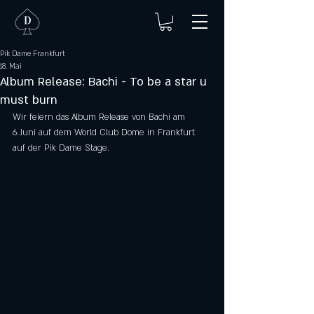
Pik Dame Frankfurt
18. Mai
Album Release: Bachi - To be a star u
must burn
Wir feiern das Album Release von Bachi am 
6.Juni auf dem World Club Dome in Frankfurt 
auf der Pik Dame Stage. 