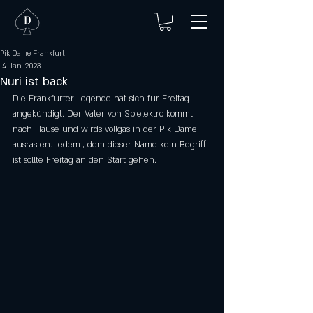
Pik Dame Frankfurt
14. Jan. 2023
Nuri ist back
Die Frankfurter Legende hat sich für Freitag 
angekündigt. Der Vater von Spielektro kommt 
nach Hause und wirds vollgas in der Pik Dame 
ausrasten. Jedem , dem dieser Name kein Begriff 
ist sollte Freitag an den Start gehen. 